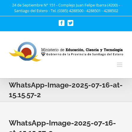
Saltar
24 de Septiembre N° 151 - Complejo Juan Felipe Ibarra (4200) -
Santiago del Estero - Tel. (0385) 4288500 - 4288501 - 4288502
al
contenido
Facebook
Twitter
WhatsApp-Image-2025-07-16-at-
15.15.57-2
WhatsApp-Image-2025-07-16-