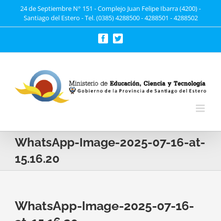
Saltar
24 de Septiembre N° 151 - Complejo Juan Felipe Ibarra (4200) -
Santiago del Estero - Tel. (0385) 4288500 - 4288501 - 4288502
al
contenido
Facebook
Twitter
WhatsApp-Image-2025-07-16-at-
15.16.20
WhatsApp-Image-2025-07-16-