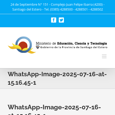
Saltar
24 de Septiembre N° 151 - Complejo Juan Felipe Ibarra (4200) -
Santiago del Estero - Tel. (0385) 4288500 - 4288501 - 4288502
al
contenido
Facebook
Twitter
WhatsApp-Image-2025-07-16-at-
15.16.45-1
WhatsApp-Image-2025-07-16-