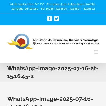
Saltar
24 de Septiembre N° 151 - Complejo Juan Felipe Ibarra (4200) -
Santiago del Estero - Tel. (0385) 4288500 - 4288501 - 4288502
al
contenido
Facebook
Twitter
WhatsApp-Image-2025-07-16-at-
15.16.45-2
WhatsApp-Image-2025-07-16-