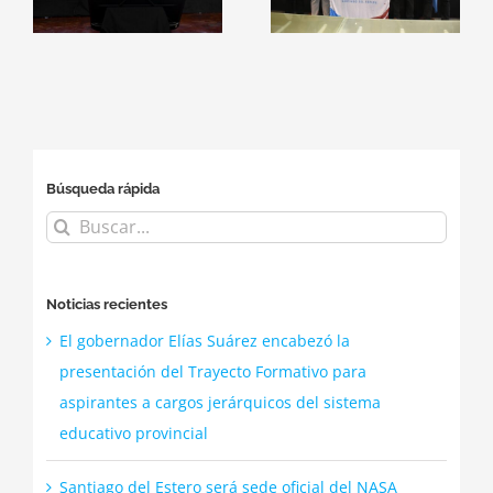
Apps
alianzas con
Challenge
el
empresas del
2026
sector
tecnológico
Búsqueda rápida
Buscar:
Noticias recientes
El gobernador Elías Suárez encabezó la
presentación del Trayecto Formativo para
aspirantes a cargos jerárquicos del sistema
educativo provincial
Santiago del Estero será sede oficial del NASA