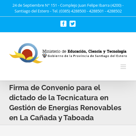
Saltar
24 de Septiembre N° 151 - Complejo Juan Felipe Ibarra (4200) -
Santiago del Estero - Tel. (0385) 4288500 - 4288501 - 4288502
al
contenido
Facebook
Twitter
Firma de Convenio para el
dictado de la Tecnicatura en
Gestión de Energías Renovables
en La Cañada y Taboada