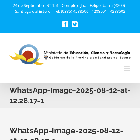
Saltar
24 de Septiembre N° 151 - Complejo Juan Felipe Ibarra (4200) -
Santiago del Estero - Tel. (0385) 4288500 - 4288501 - 4288502
al
contenido
Facebook
Twitter
WhatsApp-Image-2025-08-12-at-
12.28.17-1
WhatsApp-Image-2025-08-12-