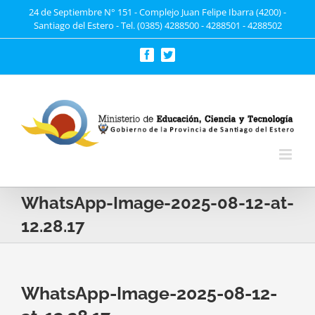
Saltar
24 de Septiembre N° 151 - Complejo Juan Felipe Ibarra (4200) -
Santiago del Estero - Tel. (0385) 4288500 - 4288501 - 4288502
al
contenido
Facebook
Twitter
WhatsApp-Image-2025-08-12-at-
12.28.17
WhatsApp-Image-2025-08-12-