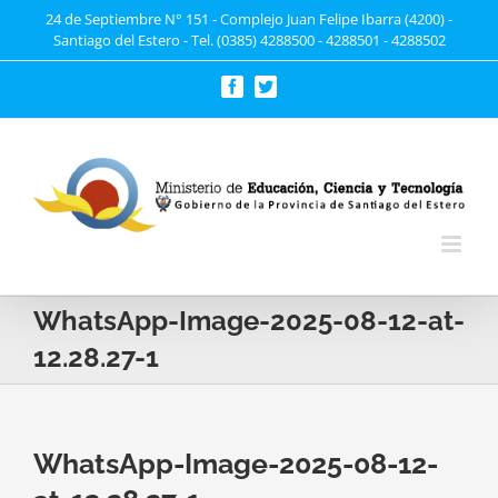
Saltar
24 de Septiembre N° 151 - Complejo Juan Felipe Ibarra (4200) -
Santiago del Estero - Tel. (0385) 4288500 - 4288501 - 4288502
al
contenido
Facebook
Twitter
WhatsApp-Image-2025-08-12-at-
12.28.27-1
WhatsApp-Image-2025-08-12-