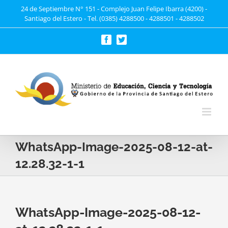
Saltar
24 de Septiembre N° 151 - Complejo Juan Felipe Ibarra (4200) -
Santiago del Estero - Tel. (0385) 4288500 - 4288501 - 4288502
al
contenido
Facebook
Twitter
WhatsApp-Image-2025-08-12-at-
12.28.32-1-1
WhatsApp-Image-2025-08-12-