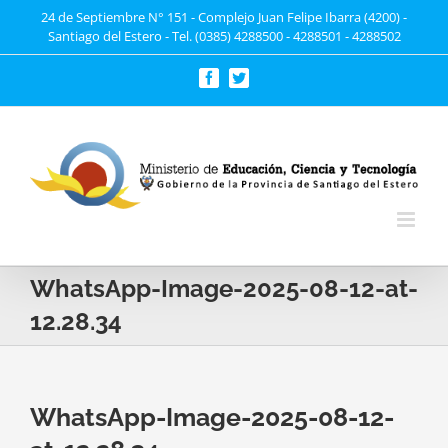
Saltar
24 de Septiembre N° 151 - Complejo Juan Felipe Ibarra (4200) -
Santiago del Estero - Tel. (0385) 4288500 - 4288501 - 4288502
al
contenido
Facebook
Twitter
WhatsApp-Image-2025-08-12-at-
12.28.34
WhatsApp-Image-2025-08-12-