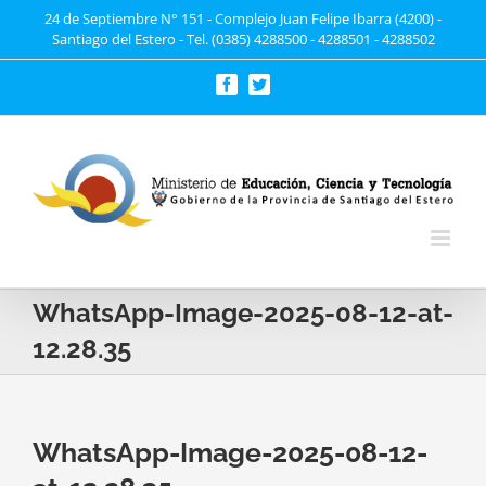
Saltar
24 de Septiembre N° 151 - Complejo Juan Felipe Ibarra (4200) -
Santiago del Estero - Tel. (0385) 4288500 - 4288501 - 4288502
al
contenido
Facebook
Twitter
WhatsApp-Image-2025-08-12-at-
12.28.35
WhatsApp-Image-2025-08-12-