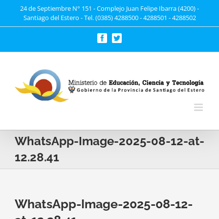
Saltar
24 de Septiembre N° 151 - Complejo Juan Felipe Ibarra (4200) -
Santiago del Estero - Tel. (0385) 4288500 - 4288501 - 4288502
al
contenido
Facebook
Twitter
WhatsApp-Image-2025-08-12-at-
12.28.41
WhatsApp-Image-2025-08-12-