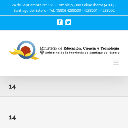
Saltar
24 de Septiembre N° 151 - Complejo Juan Felipe Ibarra (4200) -
Santiago del Estero - Tel. (0385) 4288500 - 4288501 - 4288502
al
contenido
Facebook
Twitter
14
14