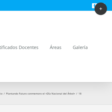
Toggle
Facebook
Twitt
Sliding
Bar
Area
tificados Docentes
Áreas
Galería
cio
/
Plantando Futuro conmemoro el «Día Nacional del Árbol»
/
18