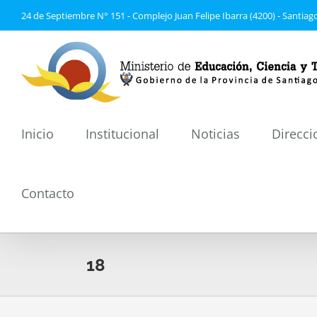
Saltar
24 de Septiembre N° 151 - Complejo Juan Felipe Ibarra (4200) - Santiago
al
contenido
Inicio
Institucional
Noticias
Direcci
Contacto
18