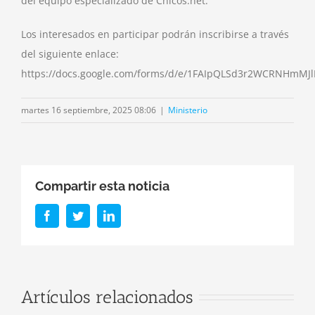
del equipo especializado de Chicos.net.
Los interesados en participar podrán inscribirse a través
del siguiente enlace:
https://docs.google.com/forms/d/e/1FAIpQLSd3r2WCRNHmM
martes 16 septiembre, 2025 08:06
|
Ministerio
Compartir esta noticia
Facebook
Twitter
LinkedIn
r
Firma de
Artículos relacionados
Convenio: El