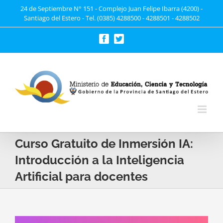
Saltar
24 de Septiembre N° 151 - Complejo Juan Felipe Ibarra (4200) -
Santiago del Estero - Tel. (0385) 4288500 - 4288501 - 4288502
al
contenido
Facebook
Twitter
Curso Gratuito de Inmersión IA:
Introducción a la Inteligencia
Artificial para docentes
Ver