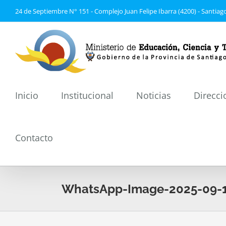
Saltar
24 de Septiembre N° 151 - Complejo Juan Felipe Ibarra (4200) - Santiago
al
contenido
Inicio
Institucional
Noticias
Direcci
Contacto
WhatsApp-Image-2025-09-15