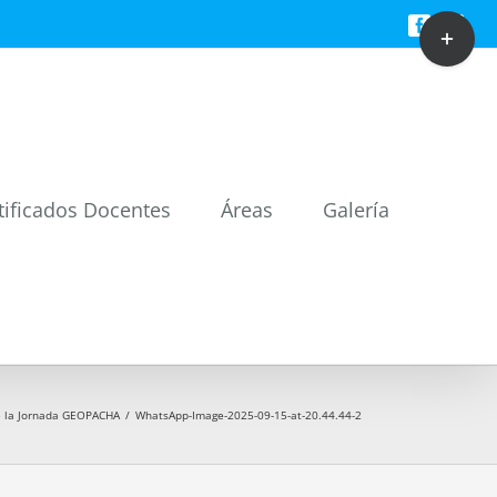
Toggle
Facebook
Twitt
Sliding
Bar
Area
tificados Docentes
Áreas
Galería
de la Jornada GEOPACHA
/
WhatsApp-Image-2025-09-15-at-20.44.44-2