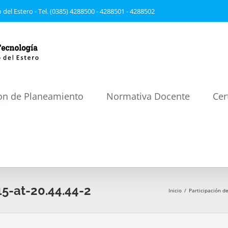
 del Estero - Tel. (0385) 4288500 - 4288501 - 4288502
on de Planeamiento
Normativa Docente
Cer
-at-20.44.44-2
Inicio
/
Participación 