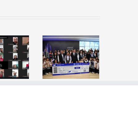
nauguración
el simulador
pacial «Mama
Antula I»