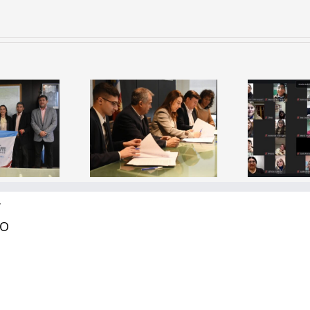
Firma de
onvenio: El
nisterio de
Capacitación
I
ucación y el
Docente
d
E consolidan
“¿Cómo se
es
lianzas con
aprende a leer?”
presas del
sector
Y
RO
ecnológico