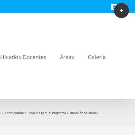
Toggle
Facebook
Twitt
Sliding
Bar
Area
tificados Docentes
Áreas
Galería
o
/
Convocatoria a Escuelas para el Programa «Educación Solidaria»