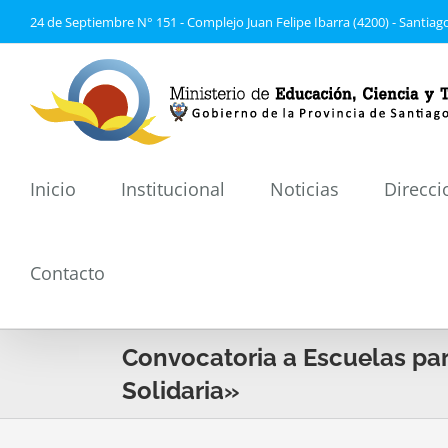
Saltar
24 de Septiembre N° 151 - Complejo Juan Felipe Ibarra (4200) - Santiago
al
contenido
Inicio
Institucional
Noticias
Direcci
Contacto
Convocatoria a Escuelas pa
Solidaria»