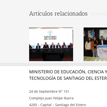
gobernador
Artículos relacionados
ías Suárez
cabezó la
C
esentación
Santiago del
Mi
l Trayecto
Estero será sede
Ed
mativo para
oficial del NASA
ITS
pirantes a
Space Apps
a
cargos
Challenge 2026
em
rquicos del
MINISTERIO DE EDUCACIÓN, CIENCIA 
sistema
TECNOLOGÍA DE SANTIAGO DEL ESTE
t
ducativo
rovincial
24 de Septiembre N° 151
Complejo Juan Felipe Ibarra
4200 – Capital – Santiago del Estero