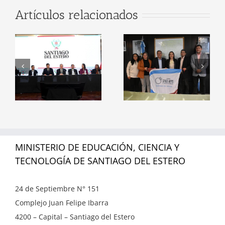
Firma de
Artículos relacionados
Convenio: El
Santiago del
n
Ministerio de
Estero será
Educación y el
sede oficial del
a
ITSE
NASA Space
consolidan
Apps
alianzas con
Challenge
el
empresas del
2026
sector
tecnológico
MINISTERIO DE EDUCACIÓN, CIENCIA Y
TECNOLOGÍA DE SANTIAGO DEL ESTERO
24 de Septiembre N° 151
Complejo Juan Felipe Ibarra
4200 – Capital – Santiago del Estero