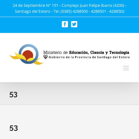
Saltar
24 de Septiembre N° 151 - Complejo Juan Felipe Ibarra (4200) -
Santiago del Estero - Tel. (0385) 4288500 - 4288501 - 4288502
al
contenido
Facebook
Twitter
53
53