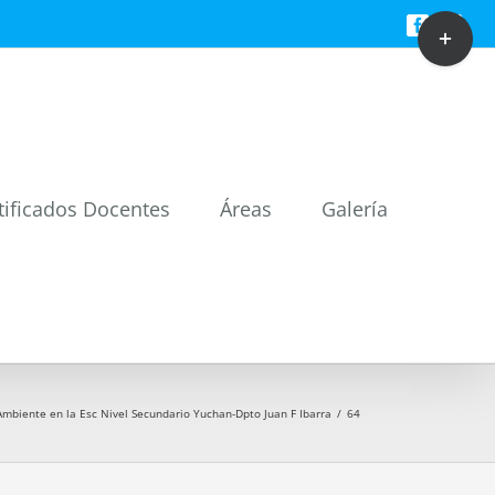
Toggle
Facebook
Twitt
Sliding
Bar
Area
tificados Docentes
Áreas
Galería
mbiente en la Esc Nivel Secundario Yuchan-Dpto Juan F Ibarra
/
64