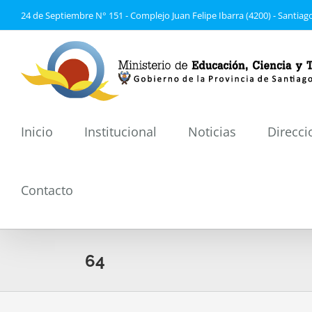
Saltar
24 de Septiembre N° 151 - Complejo Juan Felipe Ibarra (4200) - Santiago
al
contenido
Inicio
Institucional
Noticias
Direcci
Contacto
64