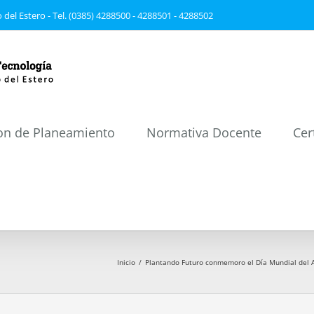
 del Estero - Tel. (0385) 4288500 - 4288501 - 4288502
on de Planeamiento
Normativa Docente
Cer
Inicio
/
Plantando Futuro conmemoro el Día Mundial del A