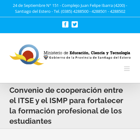
Saltar
24 de Septiembre N° 151 - Complejo Juan Felipe Ibarra (4200) -
Santiago del Estero - Tel. (0385) 4288500 - 4288501 - 4288502
al
contenido
Facebook
Twitter
Convenio de cooperación entre
el ITSE y el ISMP para fortalecer
la formación profesional de los
estudiantes