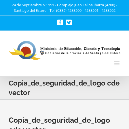
Saltar
24 de Septiembre N° 151 - Complejo Juan Felipe Ibarra (4200) -
Santiago del Estero - Tel. (0385) 4288500 - 4288501 - 4288502
al
contenido
Facebook
Twitter
Copia_de_seguridad_de_logo cde
vector
Copia_de_seguridad_de_logo