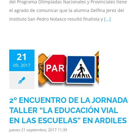
del Programa Olimpíadas Nacionales y Provinciales tiene
el agrado de comunicar que la alumna Delfina Jerez del
Instituto San Pedro Nolasco resultó finalista y
[...]
ENCUENTRO
A JORNADA
21
LLER “LA
09, 2017
ACIÓN VIAL
EN LAS
UELAS” EN
RDILES
2º ENCUENTRO DE LA JORNADA
inisterio
Noticias
TALLER “LA EDUCACIÓN VIAL
ia
Subsecretaria
EN LAS ESCUELAS” EN ARDILES
jueves 21 septiembre, 2017 11:39