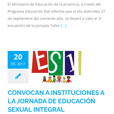
El Ministerio de Educación de la provincia, a través del
Programa Educación Vial informa que el día miércoles 27
de septiembre del corriente año, se llevará a cabo el 2°
encuentro de la Jornada-Taller
[...]
NVOCAN A
20
TUCIONES A
ORNADA DE
09, 2017
UCACIÓN
SEXUAL
NTEGRAL
CONVOCAN A INSTITUCIONES A
inisterio
Noticias
ia
Subsecretaria
LA JORNADA DE EDUCACIÓN
SEXUAL INTEGRAL