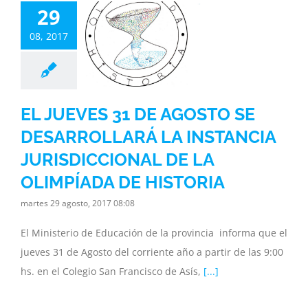
OSTO SE
29
ARROLLARÁ
08, 2017
INSTANCIA
SDICCIONAL
 OLIMPÍADA
 HISTORIA
EL JUEVES 31 DE AGOSTO SE
inisterio
Noticias
DESARROLLARÁ LA INSTANCIA
ia
Subsecretaria
JURISDICCIONAL DE LA
OLIMPÍADA DE HISTORIA
martes 29 agosto, 2017 08:08
El Ministerio de Educación de la provincia informa que el
jueves 31 de Agosto del corriente año a partir de las 9:00
hs. en el Colegio San Francisco de Asís,
[...]