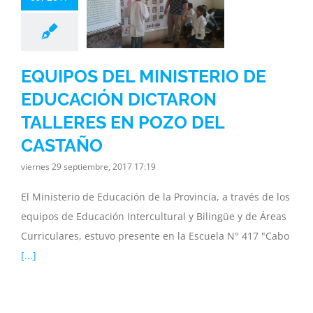
ICTARON
LERES EN
OZO DEL
ASTAÑO
EQUIPOS DEL MINISTERIO DE
terio
Noticias y
EDUCACIÓN DICTARON
a
Subsecretaria
TALLERES EN POZO DEL
CASTAÑO
viernes 29 septiembre, 2017 17:19
El Ministerio de Educación de la Provincia, a través de los
equipos de Educación Intercultural y Bilingüe y de Áreas
Curriculares, estuvo presente en la Escuela N° 417 "Cabo
[...]
 OLIMPÍADA