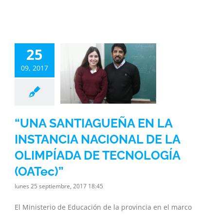
“UNA
IAGUEÑA EN
25
INSTANCIA
09, 2017
ONAL DE LA
MPÍADA DE
CNOLOGÍA
OATec)”
“UNA SANTIAGUEÑA EN LA
inisterio
Noticias
INSTANCIA NACIONAL DE LA
ia
Subsecretaria
OLIMPÍADA DE TECNOLOGÍA
(OATec)”
lunes 25 septiembre, 2017 18:45
El Ministerio de Educación de la provincia en el marco