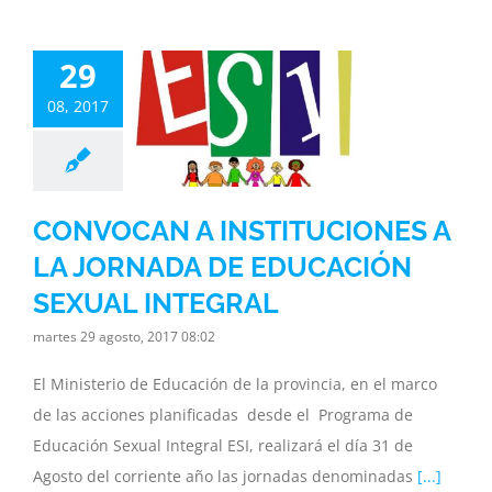
NVOCAN A
29
TUCIONES A
ORNADA DE
08, 2017
UCACIÓN
SEXUAL
NTEGRAL
CONVOCAN A INSTITUCIONES A
inisterio
Noticias
ia
Subsecretaria
LA JORNADA DE EDUCACIÓN
SEXUAL INTEGRAL
martes 29 agosto, 2017 08:02
El Ministerio de Educación de la provincia, en el marco
de las acciones planificadas desde el Programa de
Educación Sexual Integral ESI, realizará el día 31 de
Agosto del corriente año las jornadas denominadas
[...]