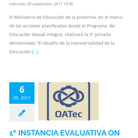
miércoles 20 septiembre, 2017 19:36
El Ministerio de Educación de la provincia, en el marco
de las acciones planificadas desde el Programa de
Educación Sexual Integral, realizará la 3° Jornada
denominada “El desafío de la transversalidad de la
Educación
[...]
INSTANCIA
6
UATIVA ON
NE DE LA
09, 2017
IMPÍADA
ENTINA DE
CNOLOGÍA
1º INSTANCIA EVALUATIVA ON
Noticias y Galeria