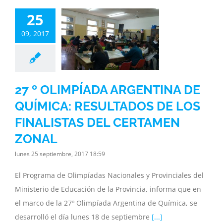
ENTINA DE
25
UÍMICA:
09, 2017
LTADOS DE
FINALISTAS
 CERTAMEN
ZONAL
27 º OLIMPÍADA ARGENTINA DE
inisterio
Noticias
QUÍMICA: RESULTADOS DE LOS
ia
Subsecretaria
FINALISTAS DEL CERTAMEN
ZONAL
lunes 25 septiembre, 2017 18:59
El Programa de Olimpíadas Nacionales y Provinciales del
Ministerio de Educación de la Provincia, informa que en
el marco de la 27º Olimpíada Argentina de Química, se
desarrolló el día lunes 18 de septiembre
[...]