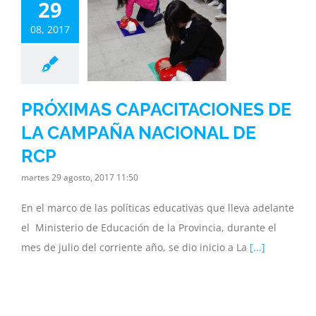
29
CITACIONES
08, 2017
A CAMPAÑA
IONAL DE
RCP
inisterio
Noticias
PRÓXIMAS CAPACITACIONES DE
ia
Subsecretaria
LA CAMPAÑA NACIONAL DE
RCP
martes 29 agosto, 2017 11:50
En el marco de las políticas educativas que lleva adelante
el Ministerio de Educación de la Provincia, durante el
mes de julio del corriente año, se dio inicio a La
[...]
UEVES 31 DE