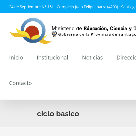
Saltar
24 de Septiembre N° 151 - Complejo Juan Felipe Ibarra (4200) - Santiago
al
contenido
Inicio
Institucional
Noticias
Direcci
Contacto
ciclo basico