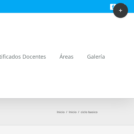
Toggle
Facebook
Twitt
Sliding
Bar
Area
tificados Docentes
Áreas
Galería
Inicio
/
Inicio
/
ciclo basico