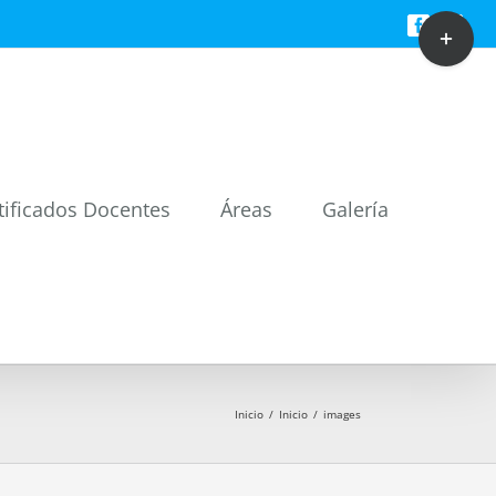
Toggle
Facebook
Twitt
Sliding
Bar
Area
tificados Docentes
Áreas
Galería
Inicio
/
Inicio
/
images