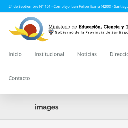
Saltar
24 de Septiembre N° 151 - Complejo Juan Felipe Ibarra (4200) - Santiago
al
contenido
Inicio
Institucional
Noticias
Direcci
Contacto
images