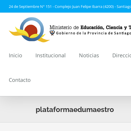
Saltar
24 de Septiembre N° 151 - Complejo Juan Felipe Ibarra (4200) - Santiago
al
contenido
Inicio
Institucional
Noticias
Direcci
Contacto
plataformaedumaestro