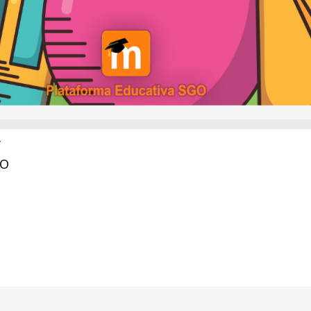
Y
RO
ecnología de Santiago del Estero | Todos los derechos