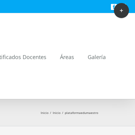
Toggle
Facebook
Twitt
Sliding
Bar
Area
tificados Docentes
Áreas
Galería
Inicio
/
Inicio
/
plataformaedumaestro