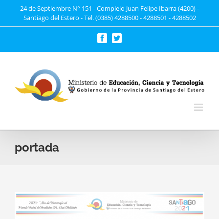
Saltar
24 de Septiembre N° 151 - Complejo Juan Felipe Ibarra (4200) -
Santiago del Estero - Tel. (0385) 4288500 - 4288501 - 4288502
al
contenido
Facebook
Twitter
portada