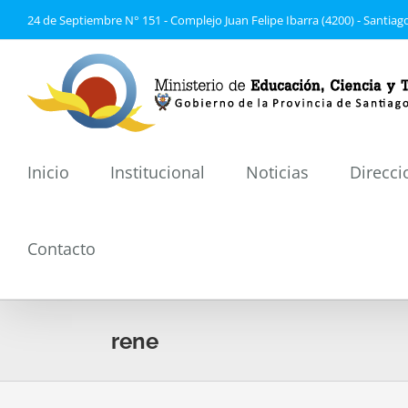
Saltar
24 de Septiembre N° 151 - Complejo Juan Felipe Ibarra (4200) - Santiago
al
contenido
Inicio
Institucional
Noticias
Direcci
Contacto
rene