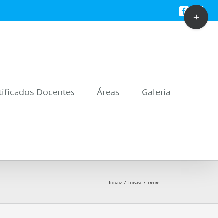
Toggle
Facebook
Twitt
Sliding
Bar
Area
tificados Docentes
Áreas
Galería
Inicio
/
Inicio
/
rene