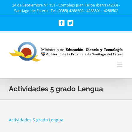
Saltar
24 de Septiembre N° 151 - Complejo Juan Felipe Ibarra (4200) -
Santiago del Estero - Tel. (0385) 4288500 - 4288501 - 4288502
al
contenido
Facebook
Twitter
Actividades 5 grado Lengua
Actividades 5 grado Lengua