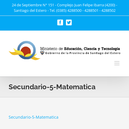
Saltar
24 de Septiembre N° 151 - Complejo Juan Felipe Ibarra (4200) -
Santiago del Estero - Tel. (0385) 4288500 - 4288501 - 4288502
al
contenido
Facebook
Twitter
Secundario-5-Matematica
Secundario-5-Matematica