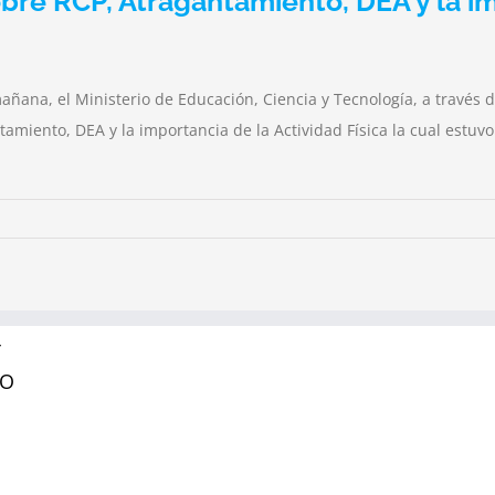
bre RCP, Atragantamiento, DEA y la im
ñana, el Ministerio de Educación, Ciencia y Tecnología, a través d
miento, DEA y la importancia de la Actividad Física la cual estuvo
Y
RO