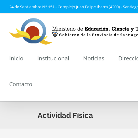
Saltar
24 de Septiembre N° 151 - Complejo Juan Felipe Ibarra (4200) - Santiago
al
contenido
Inicio
Institucional
Noticias
Direcci
Contacto
Actividad Física