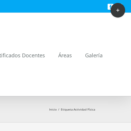
Toggle
Facebook
Twitt
Sliding
Bar
Area
tificados Docentes
Áreas
Galería
Inicio
/
Etiqueta:
Actividad Física