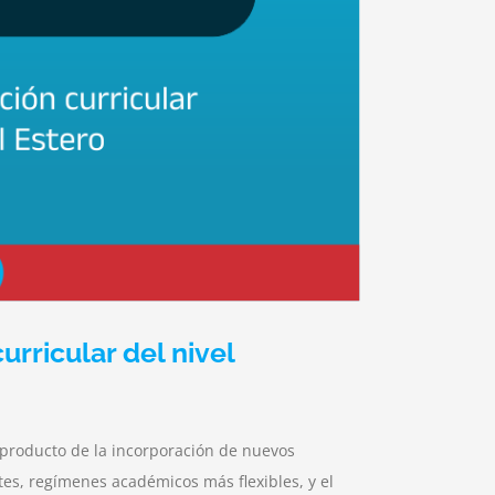
rricular del nivel
 producto de la incorporación de nuevos
tes, regímenes académicos más flexibles, y el