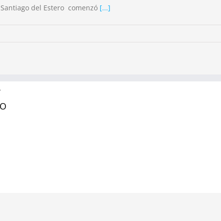
de Santiago del Estero comenzó
[...]
Y
RO
ecnología de Santiago del Estero | Todos los derechos