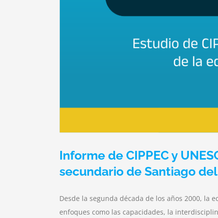
Informe de CIPPEC y UNESCO
secundario de Santiago del
Desde la segunda década de los años 2000, la e
enfoques como las capacidades, la interdiscipli