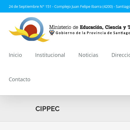
Saltar
24 de Septiembre N° 151 - Complejo Juan Felipe Ibarra (4200) - Santiago
al
contenido
Inicio
Institucional
Noticias
Direcci
Contacto
CIPPEC