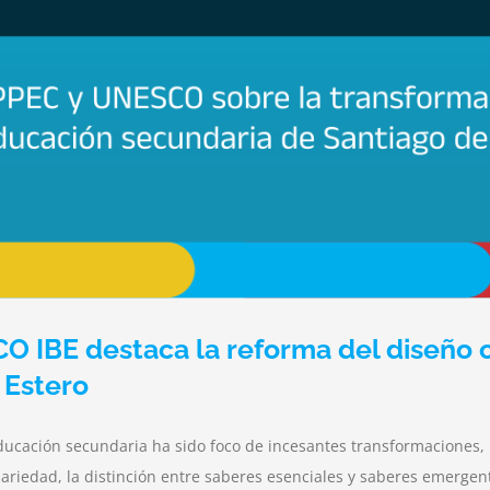
 IBE destaca la reforma del diseño cu
 Estero
ducación secundaria ha sido foco de incesantes transformaciones,
nariedad, la distinción entre saberes esenciales y saberes emergen