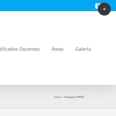
Toggle
Facebook
Twitt
Sliding
Bar
Area
tificados Docentes
Áreas
Galería
Inicio
/
Etiqueta:
CIPPEC