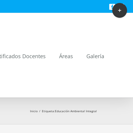
Toggle
Facebook
Twitt
Sliding
Bar
Area
tificados Docentes
Áreas
Galería
Inicio
/
Etiqueta:
Educación Ambiental Integral