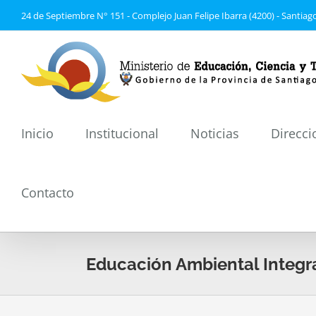
Saltar
24 de Septiembre N° 151 - Complejo Juan Felipe Ibarra (4200) - Santiago
al
contenido
Inicio
Institucional
Noticias
Direcci
Contacto
Educación Ambiental Integr