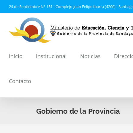
Saltar
24 de Septiembre N° 151 - Complejo Juan Felipe Ibarra (4200) - Santiago
al
contenido
Inicio
Institucional
Noticias
Direcci
Contacto
Gobierno de la Provincia