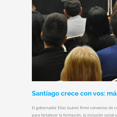
Santiago crece con vos: má
El gobernador Elías Suárez firmó convenios de co
para fortalecer la formación, la inclusión social