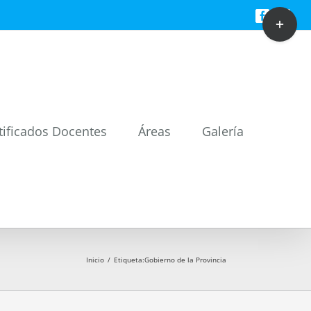
Toggle
Facebook
Twitt
Sliding
Bar
Area
tificados Docentes
Áreas
Galería
Inicio
/
Etiqueta:
Gobierno de la Provincia