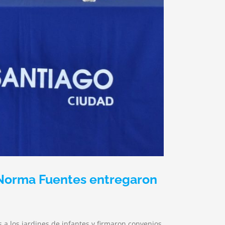
. Norma Fuentes entregaron
 a los jardines de infantes y firmaron convenios