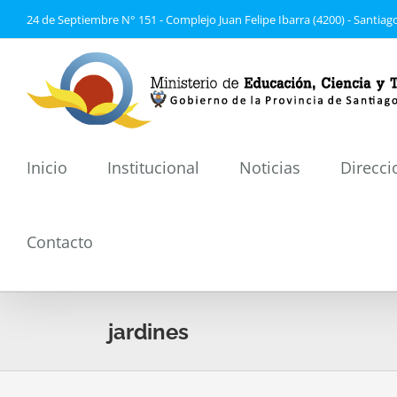
Saltar
24 de Septiembre N° 151 - Complejo Juan Felipe Ibarra (4200) - Santiago
al
contenido
Inicio
Institucional
Noticias
Direcci
Contacto
jardines