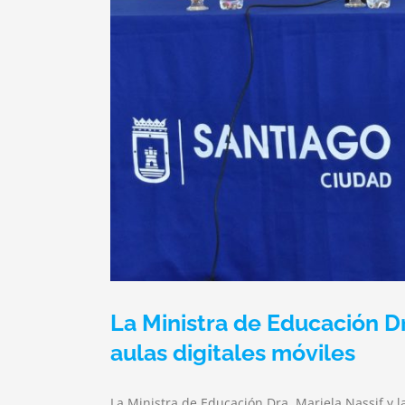
La Ministra de Educación D
aulas digitales móviles
La Ministra de Educación Dra. Mariela Nassif y l