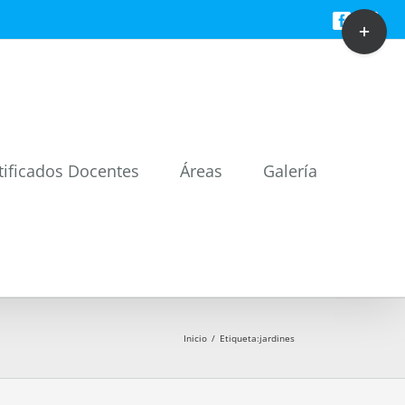
Toggle
Facebook
Twitt
Sliding
Bar
Area
tificados Docentes
Áreas
Galería
Inicio
/
Etiqueta:
jardines