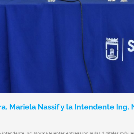
ra. Mariela Nassif y la Intendente Ing
a intendente ing. Norma Fuentes entregaron aulas digitales móviles