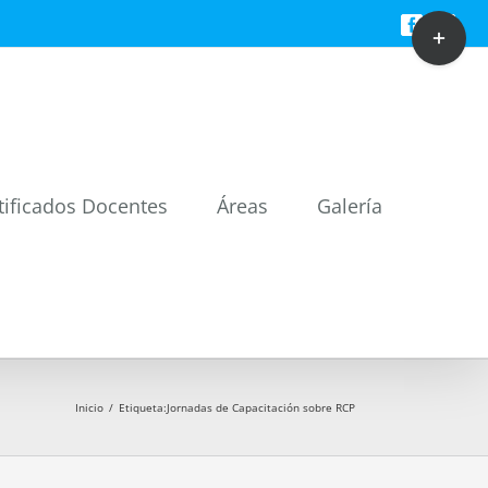
Toggle
Facebook
Twitt
Sliding
Bar
Area
tificados Docentes
Áreas
Galería
Inicio
/
Etiqueta:
Jornadas de Capacitación sobre RCP