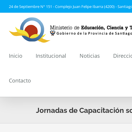
Saltar
24 de Septiembre N° 151 - Complejo Juan Felipe Ibarra (4200) - Santiago
al
contenido
Inicio
Institucional
Noticias
Direcci
Contacto
Jornadas de Capacitación s