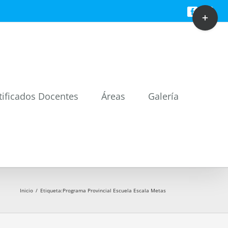
Toggle
Facebook
Twitt
Sliding
Bar
Area
tificados Docentes
Áreas
Galería
Inicio
/
Etiqueta:
Programa Provincial Escuela Escala Metas