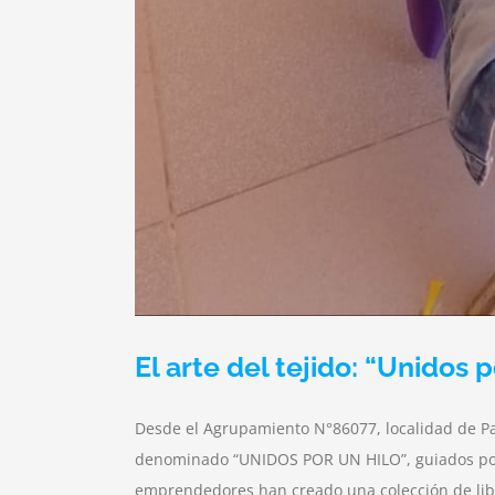
El arte del tejido: “Unidos p
Desde el Agrupamiento N°86077, localidad de Pa
denominado “UNIDOS POR UN HILO”, guiados por el
emprendedores han creado una colección de libr