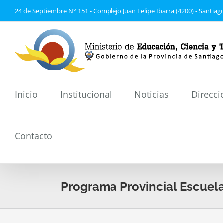
Saltar
24 de Septiembre N° 151 - Complejo Juan Felipe Ibarra (4200) - Santiago
al
contenido
Inicio
Institucional
Noticias
Direcci
Contacto
Programa Provincial Escuel