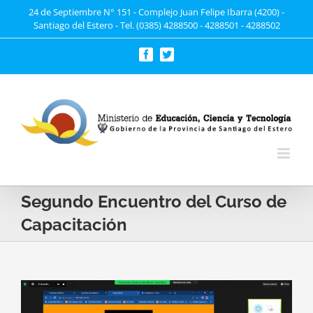
Saltar
24 de Septiembre N° 151 - Complejo Juan Felipe Ibarra (4200) -
Santiago del Estero - Tel. (0385) 4288500 - 4288501 - 4288502
al
contenido
Facebook
Twitter
Segundo Encuentro del Curso de
Capacitación