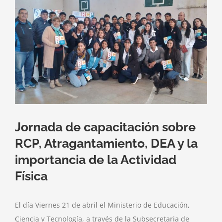
imagen
más
grande
Jornada de capacitación sobre
RCP, Atragantamiento, DEA y la
importancia de la Actividad
Física
El día Viernes 21 de abril el Ministerio de Educación,
Ciencia y Tecnología, a través de la Subsecretaria de