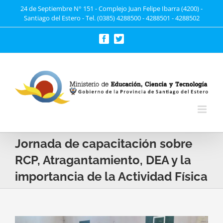
Saltar
24 de Septiembre N° 151 - Complejo Juan Felipe Ibarra (4200) -
Santiago del Estero - Tel. (0385) 4288500 - 4288501 - 4288502
al
contenido
Facebook
Twitter
Jornada de capacitación sobre
RCP, Atragantamiento, DEA y la
importancia de la Actividad Física
Ver