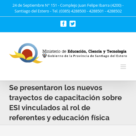
Saltar
24 de Septiembre N° 151 - Complejo Juan Felipe Ibarra (4200) -
Santiago del Estero - Tel. (0385) 4288500 - 4288501 - 4288502
al
contenido
Facebook
Twitter
Se presentaron los nuevos
trayectos de capacitación sobre
ESI vinculados al rol de
referentes y educación física