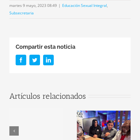
martes 9 mayo, 2023 08:49
|
Educación Sexual Integral
,
Subsecretaria
Compartir esta noticia
Facebook
Twitter
LinkedIn
Se presentaron
Artículos relacionados
nuevas
estrategias
para fortalecer
El Programa
la
Plantando
l
alfabetización
Futuro