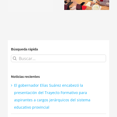
matemática en
Conmemora El
el stand del
Día de La Tierra
Ministerio de
Educación en
Smart City
Búsqueda rápida
Buscar:
Noticias recientes
El gobernador Elías Suárez encabezó la
presentación del Trayecto Formativo para
aspirantes a cargos jerárquicos del sistema
educativo provincial