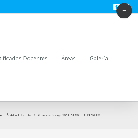
Toggle
Facebook
Twitt
Sliding
Bar
Area
tificados Docentes
Áreas
Galería
n el Ámbito Educativo
/
WhatsApp Image 2023-05-30 at 5.13.26 PM