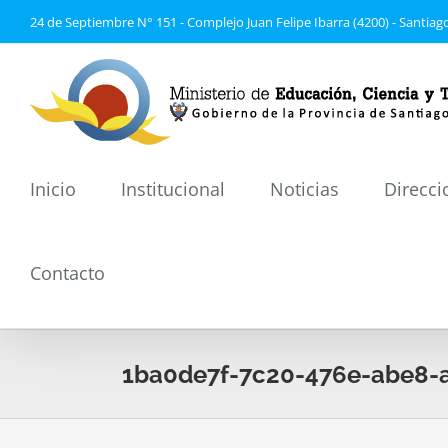
Saltar
24 de Septiembre N° 151 - Complejo Juan Felipe Ibarra (4200) - Santiago
al
contenido
Inicio
Institucional
Noticias
Direcci
Contacto
1ba0de7f-7c20-476e-abe8-