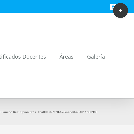
Toggle
Facebook
Twitt
Sliding
Bar
Area
tificados Docentes
Áreas
Galería
l Camino Real Upianita”
/
1ba0de7f-7c20-476e-abe8-a04011d6b985