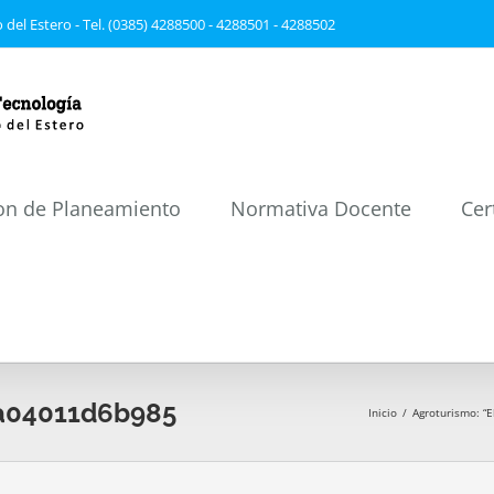
 del Estero - Tel. (0385) 4288500 - 4288501 - 4288502
on de Planeamiento
Normativa Docente
Cer
a04011d6b985
Inicio
/
Agroturismo: “E