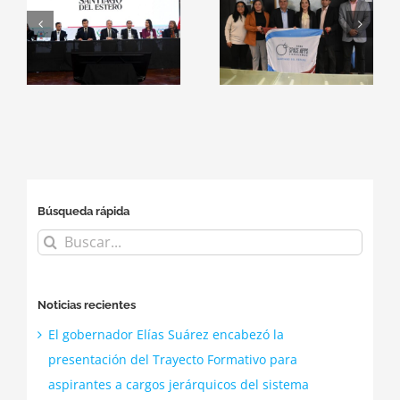
Educación y el
sede oficial del
a
ITSE
NASA Space
consolidan
Apps
alianzas con
Challenge
el
empresas del
2026
sector
tecnológico
Búsqueda rápida
Buscar:
Noticias recientes
El gobernador Elías Suárez encabezó la
presentación del Trayecto Formativo para
aspirantes a cargos jerárquicos del sistema