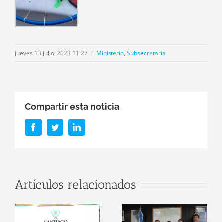
jueves 13 julio, 2023 11:27
|
Ministerio
,
Subsecretaria
Compartir esta noticia
Facebook
Twitter
LinkedIn
r
Firma de
Artículos relacionados
Convenio: El
Santiago del
n
Ministerio de
Estero será