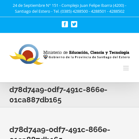
Saltar
24 de Septiembre N° 151 - Complejo Juan Felipe Ibarra (4200) -
Santiago del Estero - Tel. (0385) 4288500 - 4288501 - 4288502
al
contenido
Facebook
Twitter
d78d74a9-0df7-491c-866e-
01ca887db165
d78d74a9-0df7-491c-866e-