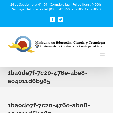
Saltar
24 de Septiembre N° 151 - Complejo Juan Felipe Ibarra (4200) -
Santiago del Estero - Tel. (0385) 4288500 - 4288501 - 4288502
al
contenido
Facebook
Twitter
1ba0de7f-7c20-476e-abe8-
a04011d6b985
1ba0de7f-7c20-476e-abe8-