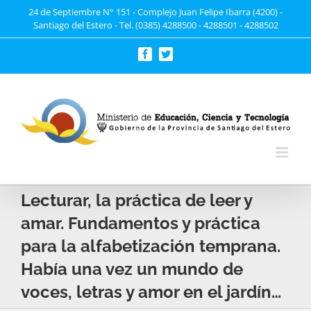
Saltar
24 de Septiembre N° 151 - Complejo Juan Felipe Ibarra (4200) -
Santiago del Estero - Tel. (0385) 4288500 - 4288501 - 4288502
al
contenido
Facebook
Twitter
Lecturar, la práctica de leer y
amar. Fundamentos y práctica
para la alfabetización temprana.
Había una vez un mundo de
voces, letras y amor en el jardín…