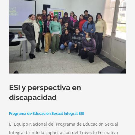
más
grande
ESI y perspectiva en
discapacidad
Programa de Educación Sexual Integral ESI
El Equipo Nacional del Programa de Educación Sexual
Integral brindó la capacitación del Trayecto Formativo