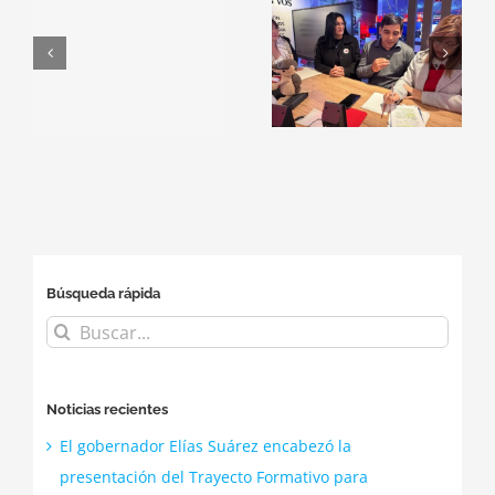
para fortalecer
El Programa
la
Plantando
l
alfabetización
Futuro
matemática en
Conmemora El
el stand del
Día de La Tierra
Ministerio de
Educación en
Smart City
Búsqueda rápida
Buscar:
Noticias recientes
El gobernador Elías Suárez encabezó la
presentación del Trayecto Formativo para