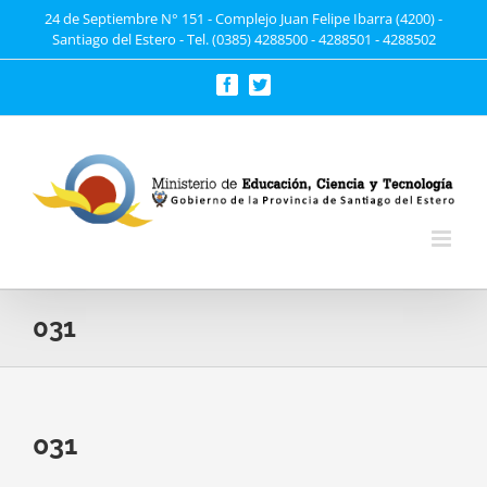
Saltar
24 de Septiembre N° 151 - Complejo Juan Felipe Ibarra (4200) -
Santiago del Estero - Tel. (0385) 4288500 - 4288501 - 4288502
al
contenido
Facebook
Twitter
031
031