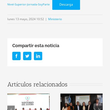
Descarga
Nivel-Superior-Jornada-SoyParte
lunes 13 mayo, 2024 10:52
|
Ministerio
Compartir esta noticia
Facebook
Twitter
LinkedIn
r
Firma de
Artículos relacionados
Convenio: El
Santiago del
n
Ministerio de
Estero será
Educación y el
sede oficial del