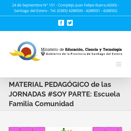
Saltar
24 de Septiembre N° 151 - Complejo Juan Felipe Ibarra (4200) -
Santiago del Estero - Tel. (0385) 4288500 - 4288501 - 4288502
al
contenido
Facebook
Twitter
MATERIAL PEDAGÓGICO de las
JORNADAS #SOY PARTE: Escuela
Familia Comunidad
Ver