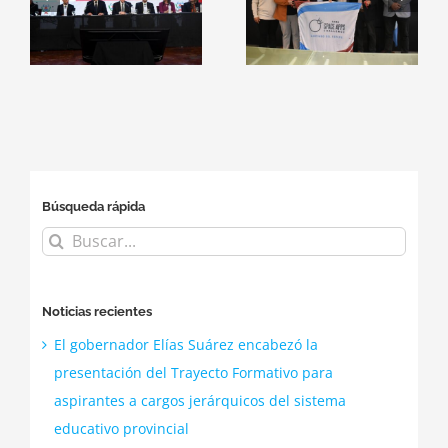
a
ITSE
NASA Space
consolidan
Apps
alianzas con
Challenge
el
empresas del
2026
sector
tecnológico
Búsqueda rápida
Buscar:
Noticias recientes
El gobernador Elías Suárez encabezó la
presentación del Trayecto Formativo para
aspirantes a cargos jerárquicos del sistema
educativo provincial