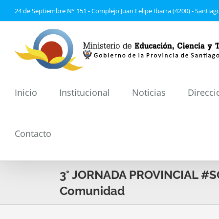
Saltar
24 de Septiembre N° 151 - Complejo Juan Felipe Ibarra (4200) - Santiago
al
contenido
Inicio
Institucional
Noticias
Direcci
Contacto
3° JORNADA PROVINCIAL #SO
Comunidad