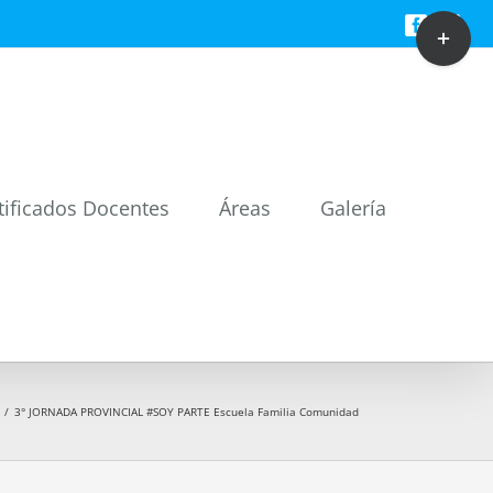
Toggle
Facebook
Twitt
Sliding
Bar
Area
tificados Docentes
Áreas
Galería
/
3° JORNADA PROVINCIAL #SOY PARTE Escuela Familia Comunidad