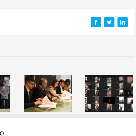
Facebook
Twitter
Linke
a de
io: El
erio de
Capacitación
Inauguraci
ción y
Docente
del simulad
ITSE
“¿Cómo se
espacial
lidan
aprende a
«Mama
as con
leer?”
Antula I»
as del
Y
tor
RO